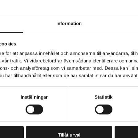
Information
s a new standard in high-performance smart trainers for 
cookies
rpassing its predecessor with significant improvements.
e för att anpassa innehållet och annonserna till användarna, tillh
vår trafik. Vi vidarebefordrar även sådana identifierare och anna
th a Shimano 12-speed cassette, this trainer is the choi
nnons- och analysföretag som vi samarbetar med. Dessa kan i sin
eams, used before major competitions or during training
har tillhandahållit eller som de har samlat in när du har använt 
ediate setup and advanced technology. The new Wi-Fi fu
e trainer's connectivity, integrating with ANT+™ FE-C a
protocols to ensure maximum stability in indoor races. 
Inställningar
Statistik
n at 10Hz guarantees immediate synchronization with all
PRENUMERERA PÅ VÅRT NYHETSBREV
E
M
ted power meter offers precise accuracy with <1% devia
A
I
Tillåt urval
is automatically controlled based on app data, allowing 
L