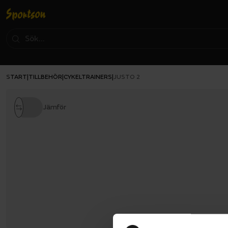
START
TILLBEHÖR
CYKELTRAINERS
|
|
|
JUSTO 2
Jämför