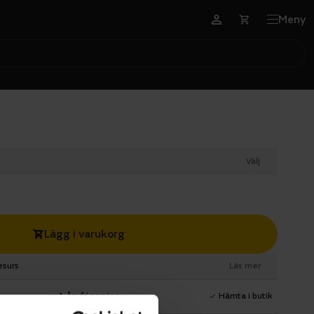
Meny
Välj
Lägg i varukorg
esurs
Läs mer
1 års fri service
Hämta i butik