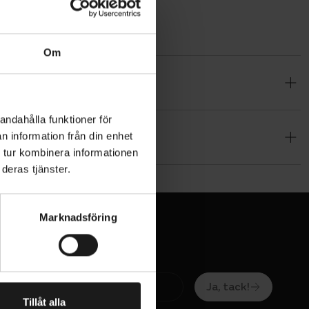
Om
indoor
andahålla funktioner för
n information från din enhet
ce of our
 tur kombinera informationen
 sessions
deras tjänster.
nction
nd
Data
Marknadsföring
 cycling
Ja, tack!
tion.
Tillåt alla
you to