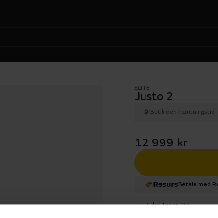
ELITE
Justo 2
Butik och hämtningstid
12 999 kr
Betala med R
1 års öppet köp