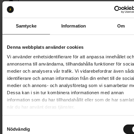
Storlek:
L
L
Samtycke
Information
Om
Butik och hämtningstid
Välj
Denna webbplats använder cookies
1 449 kr
Vi använder enhetsidentifierare för att anpassa innehållet oc
annonserna till användarna, tillhandahålla funktioner för socia
Lägg i varukorg
medier och analysera vår trafik. Vi vidarebefordrar även såd
identifierare och annan information från din enhet till de socia
1 års öppet köp
1 års fri service
medier och annons- och analysföretag som vi samarbetar m
Hämta i butik
Dessa kan i sin tur kombinera informationen med annan
information som du har tillhandahållit eller som de har samlat
när du har använt deras tjänster.
Produktinformation
S
Nödvändig
a
POC Joint VPD 2.0 Long Knee ger ett mångsidigt