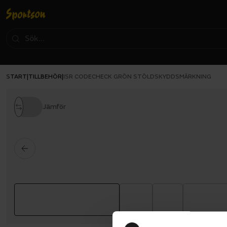
START
TILLBEHÖR
|
|
ISR CODECHECK GRÖN STÖLDSKYDDSMÄRKNING
Jämför