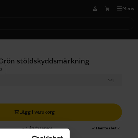
Meny
Grön stöldskyddsmärkning
G
Välj
Lägg i varukorg
1 års fri service
Hämta i butik