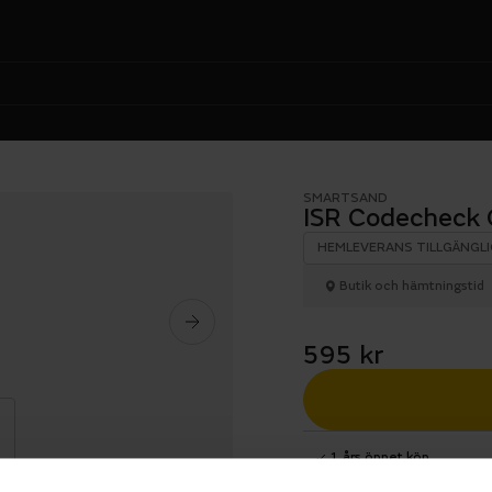
SMARTSAND
ISR Codecheck 
HEMLEVERANS TILLGÄNGLI
Butik och hämtningstid
595 kr
1 års öppet köp