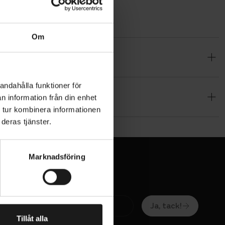
Om
a långt
ekalerna
andahålla funktioner för
n information från din enhet
 tur kombinera informationen
deras tjänster.
ta.
. Den unika
el, även om
Marknadsföring
. Lyckas man
Ja, tack!
nde att
Tillåt alla
ressant att