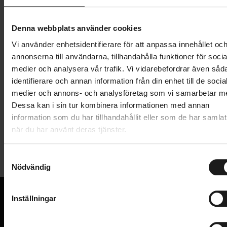
Lägg i varukorg
Denna webbplats använder cookies
Vi använder enhetsidentifierare för att anpassa innehållet oc
1 års öppet köp
1 års fri service
annonserna till användarna, tillhandahålla funktioner för socia
Hämta i butik
medier och analysera vår trafik. Vi vidarebefordrar även såd
identifierare och annan information från din enhet till de socia
medier och annons- och analysföretag som vi samarbetar m
Produktinformation
Dessa kan i sin tur kombinera informationen med annan
information som du har tillhandahållit eller som de har samlat
när du har använt deras tjänster.
Huvudstöd för Cargobikes babysäte 0-9 månader.
Tekniska specifikationer
Stol ingår ej och köps separat.
S
Nödvändig
Allmänt
a
Rekommenderad för barn mellan 0-9 månader
m
VARUMÄRKE
Insats för huvud för ökad komfort och säkerhet
Cargobike
t
Inställningar
y
VI KAN CYKLAR.
c
Hos oss hittar du kvalitetscyklar från välkända