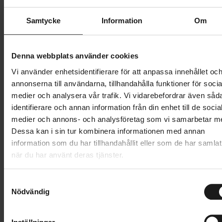
Butik och hämtningstid
Välj
Samtycke
Information
Om
1 299 kr
Denna webbplats använder cookies
Lägg i varukorg
Vi använder enhetsidentifierare för att anpassa innehållet oc
annonserna till användarna, tillhandahålla funktioner för socia
medier och analysera vår trafik. Vi vidarebefordrar även såd
1 års öppet köp
1 års fri service
identifierare och annan information från din enhet till de socia
Hämta i butik
medier och annons- och analysföretag som vi samarbetar m
Dessa kan i sin tur kombinera informationen med annan
information som du har tillhandahållit eller som de har samlat
Produktinformation
när du har använt deras tjänster.
Sweet Protection Hunter Pants II är sydda för att följa
S
Tekniska specifikationer
ditt rörelsemönster, med ett stretchigt material,
Nödvändig
a
genomtänkt knäkonstruktion och en ergonomisk
m
Allmänt
t
passform. Byxorna är designade för att passa