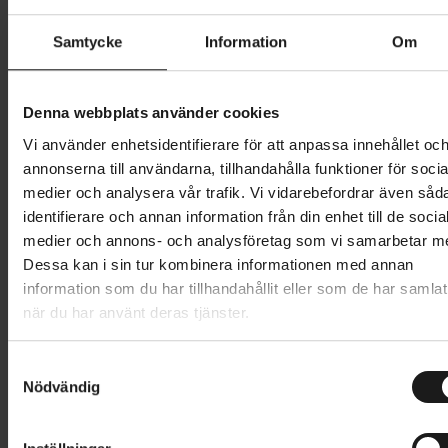
Butik och hämtningstid
Välj
Samtycke
Information
Om
799 kr
Denna webbplats använder cookies
Lägg i varukorg
Vi använder enhetsidentifierare för att anpassa innehållet oc
annonserna till användarna, tillhandahålla funktioner för socia
medier och analysera vår trafik. Vi vidarebefordrar även såd
1 års öppet köp
1 års fri service
identifierare och annan information från din enhet till de socia
Hämta i butik
medier och annons- och analysföretag som vi samarbetar m
Dessa kan i sin tur kombinera informationen med annan
information som du har tillhandahållit eller som de har samlat
Produktinformation
när du har använt deras tjänster.
Sweet Protection Hunter II Trail Long Sleeve har den
S
Tekniska specifikationer
perfekta balansen mellan komfort och stil i en design
Nödvändig
a
med normal passform. Den är tillverkad av ett
m
Allmänt
t
stretchigt och andningsbart material och ger