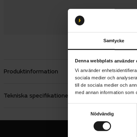
Samtycke
Denna webbplats använder 
Produktinformation
Vi använder enhetsidentifierar
Sweet Prote
sociala medier och analysera 
komfort och
till de sociala medier och a
stretchigt 
med annan information som du 
Tekniska specifikationer
Allmänt
ventilation
armarna och
ANVÄNDARE
S
Dam
Nödvändig
a
Normal
m
Fukttr
t
y