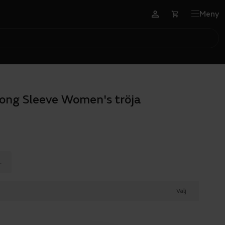
Meny
 Long Sleeve Women's tröja
L
Välj