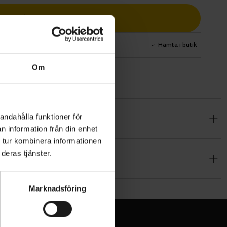
Lägg i varukorg
1 års fri service
Hämta i butik
Om
andahålla funktioner för
sen mellan
n information från din enhet
av ett
 tur kombinera informationen
och
deras tjänster.
under
ntyr.
Marknadsföring