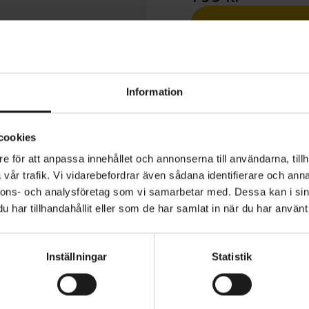
1 års öppet köp
Information
cookies
e för att anpassa innehållet och annonserna till användarna, tillh
ction Hunter II Trail Long Sleeve har den perfekta balan
vår trafik. Vi vidarebefordrar även sådana identifierare och anna
 stil i en design med normal passform. Den är tillverkad 
nnons- och analysföretag som vi samarbetar med. Dessa kan i sin
och andningsbart material och ger utmärkt rörelsefrihet 
har tillhandahållit eller som de har samlat in när du har använt 
 samtidigt som den transporterar bort fukt. Med paneler 
 en stilren tryckt logotyp passar den perfekt för alla äve
VARUMÄRKE
Sweet Protection
Inställningar
Statistik
 passform, långa ärmar, rund halsringning
ansporterande och snabbtorkande material