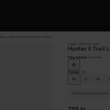
TRAIL LONG SLEEVE WOMEN'S TRÖJA
SWEET PROTECTION
Hunter II Trail
Färg teknisk
Fuchsia
Storlek:
XS
XS
S
M
Butik och hämtningstid
799 kr