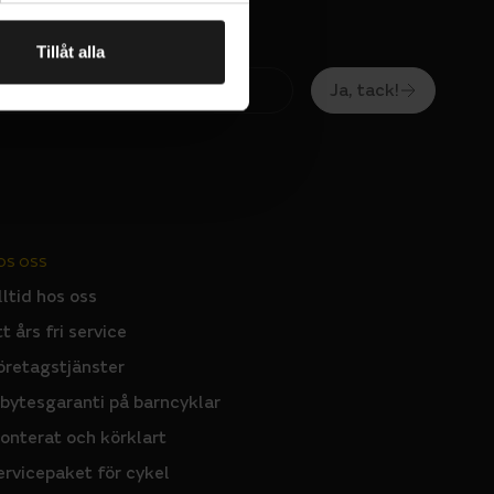
tilation
Tillåt alla
Ja, tack!
OS OSS
lltid hos oss
tt års fri service
öretagstjänster
nbytesgaranti på barncyklar
onterat och körklart
ervicepaket för cykel