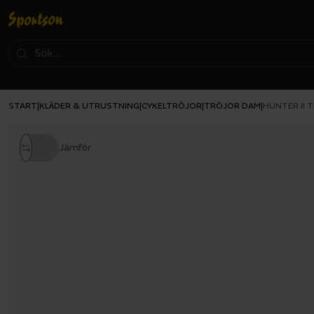
START
KLÄDER & UTRUSTNING
CYKELTRÖJOR
TRÖJOR DAM
|
|
|
|
HUNTER II 
Jämför