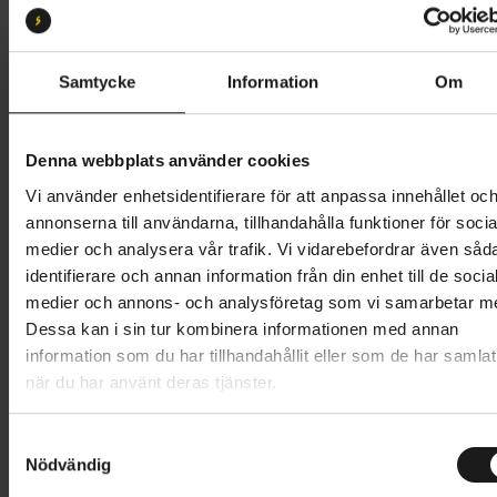
S
Butik och hämtningstid
Välj
Samtycke
Information
Om
10 995 kr
Denna webbplats använder cookies
Lägg i varukorg
Vi använder enhetsidentifierare för att anpassa innehållet oc
annonserna till användarna, tillhandahålla funktioner för socia
Betala med Resurs
Läs mer
medier och analysera vår trafik. Vi vidarebefordrar även såd
identifierare och annan information från din enhet till de socia
1 års öppet köp
1 års fri service
medier och annons- och analysföretag som vi samarbetar m
Hämta i butik
Dessa kan i sin tur kombinera informationen med annan
information som du har tillhandahållit eller som de har samlat
när du har använt deras tjänster.
Produktinformation
S
Haze är den senaste nykomlingen inom gravelhybrid
Nödvändig
a
Tekniska specifikationer
från Nishiki. Haze passar dig som söker
m