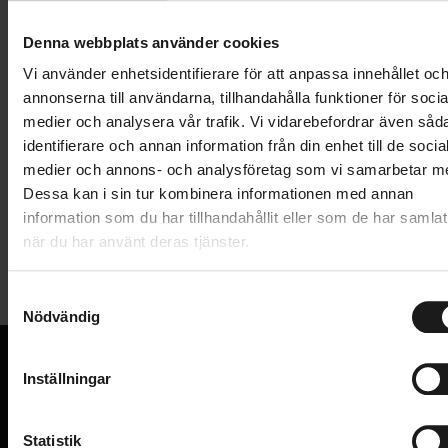
Lägg i varukorg
Denna webbplats använder cookies
1 års öppet köp
1 års fri service
Vi använder enhetsidentifierare för att anpassa innehållet oc
Hämta i butik
annonserna till användarna, tillhandahålla funktioner för socia
medier och analysera vår trafik. Vi vidarebefordrar även såd
identifierare och annan information från din enhet till de socia
medier och annons- och analysföretag som vi samarbetar m
Produktinformation
Dessa kan i sin tur kombinera informationen med annan
information som du har tillhandahållit eller som de har samlat
Extra fäste i brösthöjd, vilket gör att remmarna inte
när du har använt deras tjänster.
Tekniska specifikationer
längre kan glida av axlarna.
Förhindrar att selen glider av axlarna när den
S
Allmänt
Nödvändig
a
används på glatta material
m
VARUMÄRKE
Thule
Enkel att installera och barnsäker
t
Inställningar
y
Passar Thule Yepp 2, Thule Yepp, Thule Yepp
VI KAN CYKLAR.
c
Hos oss hittar du kvalitetscyklar från välkända
Nexxt 2, Thule Yepp Nexxt
k
Statistik
varumärken och alla cykeltillbehör du behöver för den