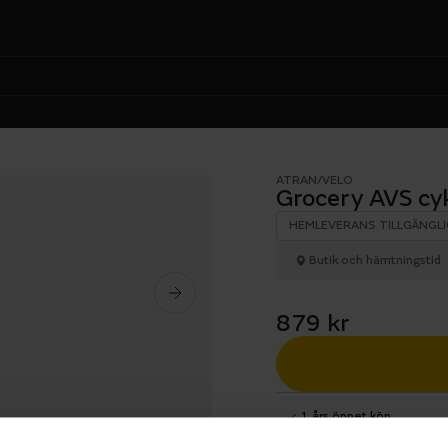
ATRAN/VELO
Grocery AVS cy
HEMLEVERANS TILLGÄNGLI
Butik och hämtningstid
879 kr
1 års öppet köp