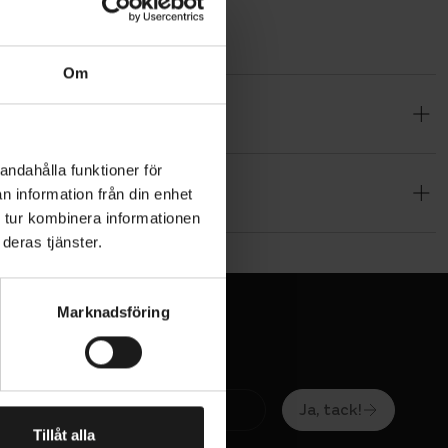
Om
ranvändbar
Detta gör
ssutom är
andahålla funktioner för
n information från din enhet
en på AVS-
 tur kombinera informationen
deras tjänster.
Marknadsföring
Ja, tack!
Tillåt alla