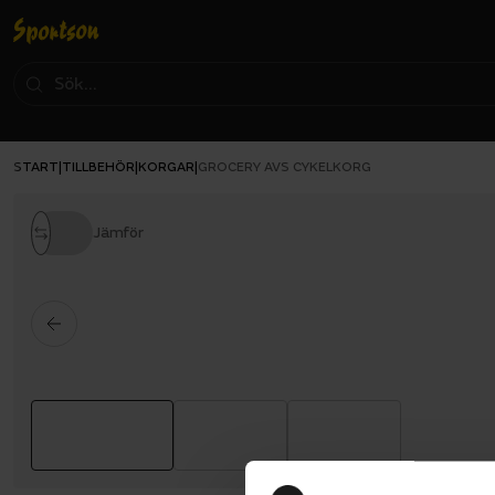
START
TILLBEHÖR
KORGAR
|
|
|
GROCERY AVS CYKELKORG
Jämför