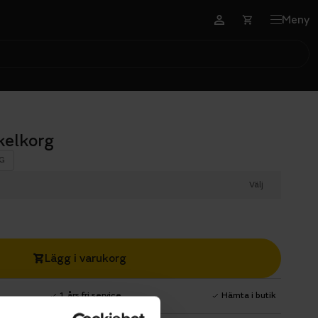
Meny
kelkorg
G
Välj
Lägg i varukorg
1 års fri service
Hämta i butik