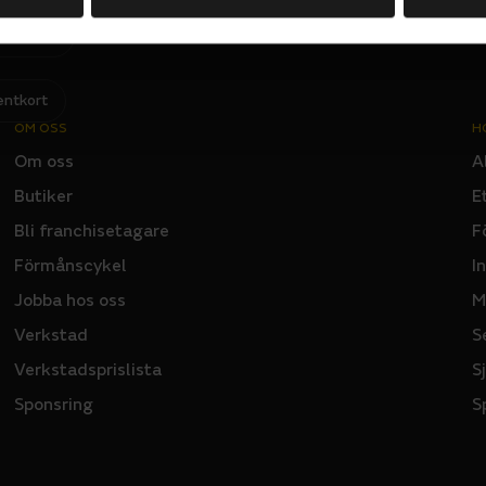
Jag har läst och godkänner Sportsons
integritetspolicy
.
I
N
P
U
T
entkort
OM OSS
H
Om oss
A
Butiker
E
Bli franchisetagare
F
Förmånscykel
I
Jobba hos oss
M
Verkstad
S
Verkstadsprislista
S
Sponsring
S