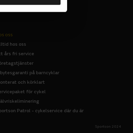
OS OSS
lltid hos oss
tt års fri service
öretagstjänster
nbytesgaranti på barncyklar
onterat och körklart
ervicepaket för cykel
jälvriskeliminering
portson Patrol - cykelservice där du är
Sportson 2024