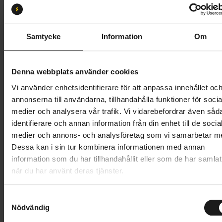
53
55
58
Butik och hämtningstid
Välj
Samtycke
Information
Om
20 995 kr
Denna webbplats använder cookies
Lägg i varukorg
Vi använder enhetsidentifierare för att anpassa innehållet oc
annonserna till användarna, tillhandahålla funktioner för socia
Betala med Resurs
Läs mer
medier och analysera vår trafik. Vi vidarebefordrar även såd
identifierare och annan information från din enhet till de socia
1 års öppet köp
1 års fri service
medier och annons- och analysföretag som vi samarbetar m
Hämta i butik
Dessa kan i sin tur kombinera informationen med annan
information som du har tillhandahållit eller som de har samlat
när du har använt deras tjänster.
Produktinformation
S
Nishiki Gravel Master är en underbar mix av retro och
Nödvändig
a
Tekniska specifikationer
framtiden, redo för gravelcykling. Nishiki har
m