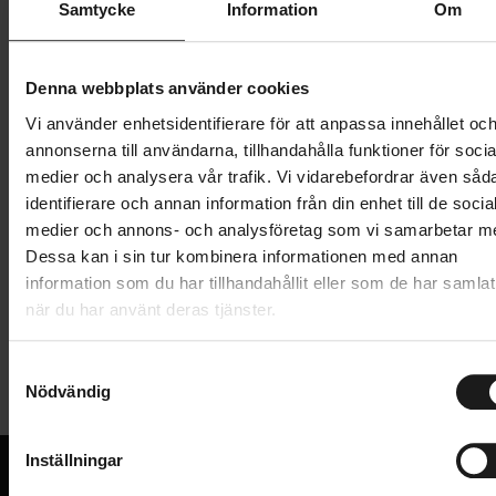
Samtycke
Information
Om
1 999 kr
Denna webbplats använder cookies
Lägg i varukorg
Vi använder enhetsidentifierare för att anpassa innehållet oc
annonserna till användarna, tillhandahålla funktioner för socia
1 års öppet köp
1 års fri service
medier och analysera vår trafik. Vi vidarebefordrar även såd
Hämta i butik
identifierare och annan information från din enhet till de socia
medier och annons- och analysföretag som vi samarbetar m
Dessa kan i sin tur kombinera informationen med annan
Produktinformation
information som du har tillhandahållit eller som de har samlat
när du har använt deras tjänster.
Abus bygellås GRANIT XPlus 540 har den högsta
Tekniska specifikationer
nivån av säkerhet från Abus och ger bästa möjliga
S
stöldskydd för din cykel. Detta cykellås har en härdad
Nödvändig
a
Allmänt
13 mm tjock och 300 cm lång parabolbygel. Den
m
t
längre bygeln gör det enklare att låsa fast cykeln i ett
CERTIFIERAT AV SBSC
Inställningar
Ja
y
fast objekt.
LÅS - TYP