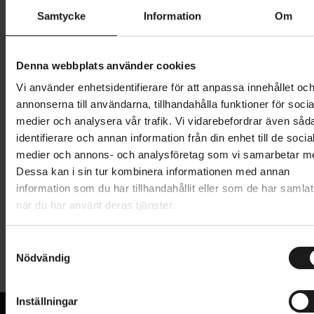
Butik och hämtningstid
Välj
Samtycke
Information
Om
1 349 kr
Denna webbplats använder cookies
Lägg i varukorg
Vi använder enhetsidentifierare för att anpassa innehållet oc
annonserna till användarna, tillhandahålla funktioner för socia
1 års öppet köp
1 års fri service
medier och analysera vår trafik. Vi vidarebefordrar även såd
Hämta i butik
identifierare och annan information från din enhet till de socia
medier och annons- och analysföretag som vi samarbetar m
Dessa kan i sin tur kombinera informationen med annan
information som du har tillhandahållit eller som de har samlat
Produktinformation
när du har använt deras tjänster.
Abus bygellås GRANIT Plus 470 ger ett högt
S
Tekniska specifikationer
stöldskydd för din cykel och skyddar mot olika typer
Nödvändig
a
av uppbrytningsförsök. Detta cykellås har en härdad
m
Allmänt
12 mm tjock och 300 cm lång parabolbygel. Den
t
Inställningar
längre bygeln gör det enklare att låsa fast cykeln i ett
CERTIFIERAT AV SBSC
y