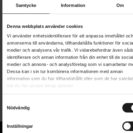
Samtycke
Information
Om
139 kr
Denna webbplats använder cookies
Lägg i varukorg
Vi använder enhetsidentifierare för att anpassa innehållet oc
annonserna till användarna, tillhandahålla funktioner för socia
1 års öppet köp
1 års fri service
medier och analysera vår trafik. Vi vidarebefordrar även såd
Hämta i butik
identifierare och annan information från din enhet till de socia
medier och annons- och analysföretag som vi samarbetar m
Dessa kan i sin tur kombinera informationen med annan
Produktinformation
information som du har tillhandahållit eller som de har samlat
när du har använt deras tjänster.
SiS Hydro + Caffeine Tablets ger snabb påfyllning av
Tekniska specifikationer
elektrolyter och stöttar kroppens
S
Nödvändig
a
vätskeupptagningsförmåga när du svettas mycket
Allmänt
m
under träning. Tabletterna innehåller sodium,
t
kalcium, magnesium och kalium, samt tillsatt koffein
Inställningar
ENERGI - ANVÄNDNING
y
Före