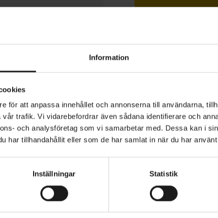
1 års öppet köp
Information
cookies
s Gazza Extreme W294 dubbdäck med vassa ståldubb f
e för att anpassa innehållet och annonserna till användarna, tillh
is och snö, tillverkade av Kevlar (vikbart) Non-Toxic gum
vår trafik. Vi vidarebefordrar även sådana identifierare och anna
passad för vinterbruk.
nnons- och analysföretag som vi samarbetar med. Dessa kan i sin
har tillhandahållit eller som de har samlat in när du har använt 
orlekar: 54-559 (26 x 2,1), 54-622 (29 x 2,1)
VARUMÄRKE
dubbar: 294 st
Suomi Tyres
Inställningar
Statistik
al: dubbar i stål
i gummiblandning för vinterbruk
B-cyklar på is och snö