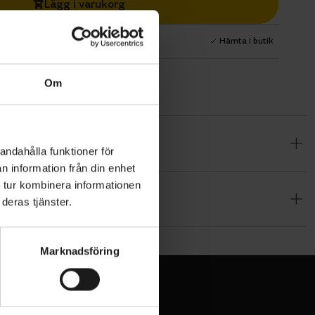
Lägg i varukorg
1 års fri service
Hämta i butik
Om
ör MTB-
andahålla funktioner för
miblandning,
n information från din enhet
 tur kombinera informationen
deras tjänster.
Marknadsföring