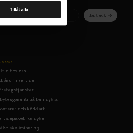
Tillåt alla
Ja, tack!
OS OSS
lltid hos oss
tt års fri service
öretagstjänster
nbytesgaranti på barncyklar
onterat och körklart
ervicepaket för cykel
jälvriskeliminering