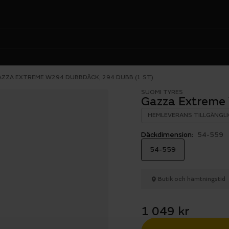
AZZA EXTREME W294 DUBBDÄCK, 294 DUBB (1 ST)
SUOMI TYRES
Gazza Extreme 
HEMLEVERANS TILLGÄNGLI
Däckdimension:
54-559
54-559
Butik och hämtningstid
1 049 kr