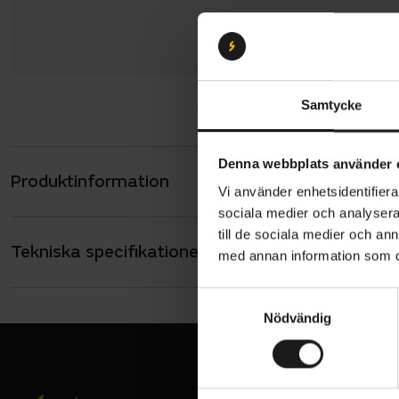
Samtycke
Denna webbplats använder 
Produktinformation
Suomi Tyre
Vi använder enhetsidentifierar
cykling på 
sociala medier och analysera 
särskilt an
till de sociala medier och a
Tekniska specifikationer
Allmänt
med annan information som du 
Däckst
HJULSTORLEK
29
Antal 
S
Nödvändig
a
Materi
m
Giftfr
t
y
För MT