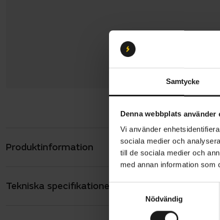
Samtycke
Denna webbplats använder 
Vi använder enhetsidentifierar
sociala medier och analysera 
Produktinformation
Trek FX+ 2 
till de sociala medier och a
vardagens u
med annan information som du 
pedalassist
Tekniska specifikationer
Allmänt
hemstad med
S
Nödvändig
a
som en MIK-
ANTAL VÄXLAR
9
m
cykeln än 