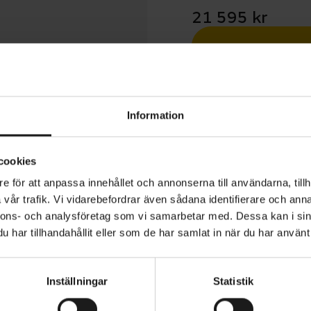
21 595 kr
Betala med R
1 års öppet köp
Information
cookies
e för att anpassa innehållet och annonserna till användarna, tillh
vår trafik. Vi vidarebefordrar även sådana identifierare och anna
är en lätt, stadsanpassad elcykel som är konstruerad för 
nnons- och analysföretag som vi samarbetar med. Dessa kan i sin
tflykter snabbare och roligare. Den har ett intuitivt syst
har tillhandahållit eller som de har samlat in när du har använt 
ans med en naturlig känsla som gör det extra roligt att u
an du cyklar uppför de brantaste backarna. Praktiska t
Inställningar
Statistik
pakethållare, integrerad belysning, cykelstöd och skärm
ANVÄNDARE
Herr
mer användbar.