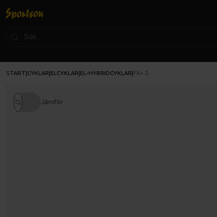
START
CYKLAR
ELCYKLAR
EL-HYBRIDCYKLAR
|
|
|
|
FX+ 2
Jämför