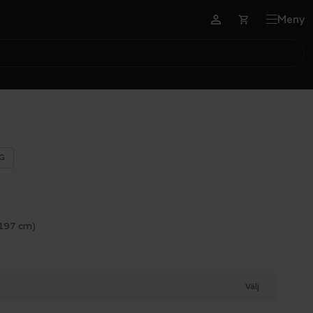
Meny
G
 197 cm)
Välj