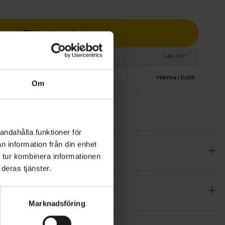
Lägg i varukorg
esurs
Läs mer
1 års fri service
Hämta i butik
Om
andahålla funktioner för
n information från din enhet
att göra
 tur kombinera informationen
em för
deras tjänster.
tforska din
illbehör
Marknadsföring
ar gör