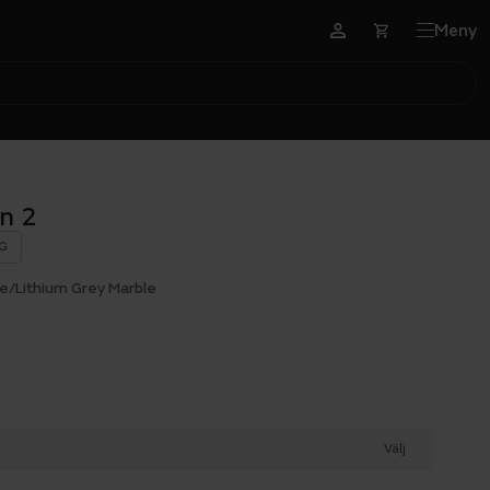
Meny
n 2
G
/Lithium Grey Marble
Välj