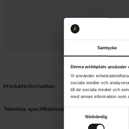
Samtycke
Denna webbplats använder 
Vi använder enhetsidentifierar
sociala medier och analysera 
Produktinformation
Trek Fuel+ 
till de sociala medier och a
anpassa sig
med annan information som du 
konstruktio
Tekniska specifikationer
Allmänt
en cykel so
S
Nödvändig
a
ANTAL VÄXLAR
12
m
Den lätta k