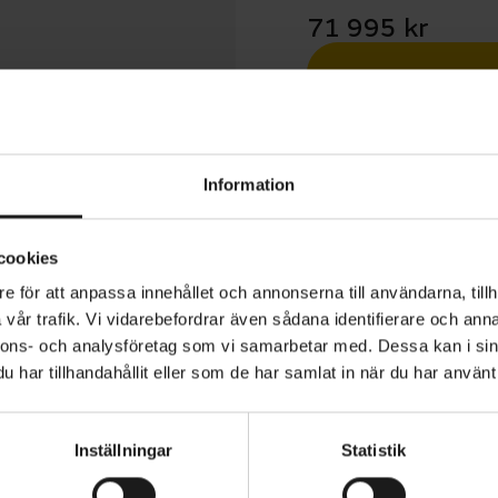
71 995 kr
Betala med R
1 års öppet köp
Information
cookies
e för att anpassa innehållet och annonserna till användarna, tillh
vår trafik. Vi vidarebefordrar även sådana identifierare och anna
EX 9.7 är en avancerad el-MTB i kolfiber som är byggd för
nnons- och analysföretag som vi samarbetar med. Dessa kan i sin
 efter både terrängen och din egen körstil. Med en mång
har tillhandahållit eller som de har samlat in när du har använt 
n, modern geometri och ett kraftfullt men naturligt elsy
m fungerar lika bra på tekniska stigar som på långa ävent
Inställningar
Statistik
VARUMÄRKE
Trek
olfiberramen ger en effektiv och följsam känsla samtidi