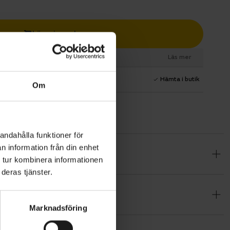
Lägg i varukorg
esurs
Läs mer
1 års fri service
Hämta i butik
Om
andahålla funktioner för
n information från din enhet
 att
 tur kombinera informationen
sidig
deras tjänster.
stem får du
yr.
Marknadsföring
gt som den