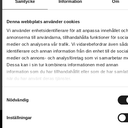
Samtycke
Information
Om
1 299 kr
Lägg i varukorg
Denna webbplats använder cookies
Vi använder enhetsidentifierare för att anpassa innehållet oc
1 års öppet köp
1 års fri service
annonserna till användarna, tillhandahålla funktioner för socia
Hämta i butik
medier och analysera vår trafik. Vi vidarebefordrar även såd
identifierare och annan information från din enhet till de socia
medier och annons- och analysföretag som vi samarbetar m
Dessa kan i sin tur kombinera informationen med annan
Produktinformation
information som du har tillhandahållit eller som de har samlat
när du har använt deras tjänster.
Thule Front Wheel Holder är en takmonterad
Tekniska specifikationer
framhjulshållare som är enkel att använda och håller
S
smutsiga och skrymmande hjul borta från
Nödvändig
a
Allmänt
bagageutrymmet.
m
t
CYKELHÅLLARE - MONTERING
Passar för hjul med snabbfäste och hjul med
Inställningar
Takräcke
y
genomgående axel med adapter
CYKELHÅLLARE - TILLBEHÖR