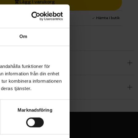
Lägg i varukorg
1 års fri service
Hämta i butik
Om
andahålla funktioner för
n information från din enhet
 tur kombinera informationen
deras tjänster.
Marknadsföring