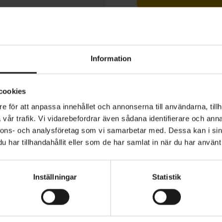
1 års öppet köp
Information
cookies
".
e för att anpassa innehållet och annonserna till användarna, tillh
vår trafik. Vi vidarebefordrar även sådana identifierare och anna
nnons- och analysföretag som vi samarbetar med. Dessa kan i sin
 622-18, 36 hål
har tillhandahållit eller som de har samlat in när du har använt 
lbottnad aluminiumfälg
SOMRÅDE
HJUL - TYP
Framhjul
r och fälgband köps separat
Inställningar
Statistik