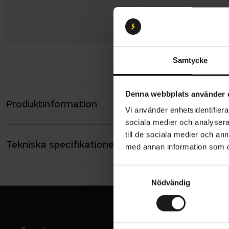
Samtycke
Denna webbplats använder 
Produktinformation
Framhjul 28
Vi använder enhetsidentifierar
sociala medier och analysera 
till de sociala medier och a
ETRTO
Tekniska specifikationer
Allmänt
med annan information som du 
Dubbe
ANVÄNDNING
Standard
S
Muttra
Nödvändig
a
HJULSTORLEK
28
m
t
y