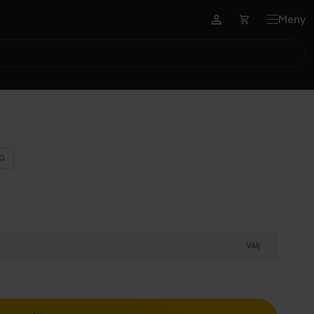
Meny
G
Välj