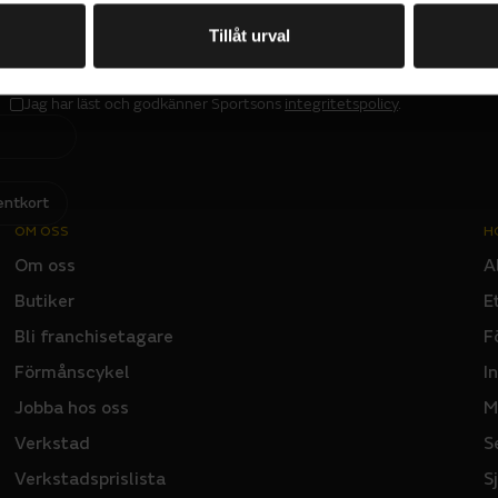
PRENUMERERA PÅ VÅRT NYHETSBREV
Tillåt urval
E
M
A
I
L
Jag har läst och godkänner Sportsons
integritetspolicy
.
I
N
P
U
T
entkort
OM OSS
H
Om oss
A
Butiker
E
Bli franchisetagare
F
Förmånscykel
I
Jobba hos oss
M
Verkstad
S
Verkstadsprislista
S