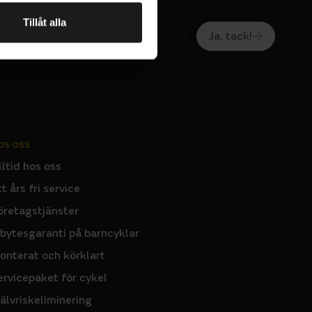
Tillåt alla
Ja, tack!
OS OSS
lltid hos oss
tt års fri service
öretagstjänster
nbytesgaranti på barncyklar
onterat och körklart
ervicepaket för cykel
jälvriskeliminering