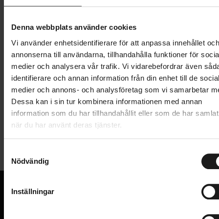
Lägg i varukorg
Denna webbplats använder cookies
Vi använder enhetsidentifierare för att anpassa innehållet oc
1 års öppet köp
1 års fri service
annonserna till användarna, tillhandahålla funktioner för socia
Hämta i butik
medier och analysera vår trafik. Vi vidarebefordrar även såd
identifierare och annan information från din enhet till de socia
medier och annons- och analysföretag som vi samarbetar m
Produktinformation
Dessa kan i sin tur kombinera informationen med annan
information som du har tillhandahållit eller som de har samlat
när du har använt deras tjänster.
Shimano framhjul 27.5" WH-MT500 Disc för
Tekniska specifikationer
Centerlock-bromsskiva och för 15 mm
snabbkoppling.
S
Nödvändig
Allmänt
a
m
Rekommenderade däckstorlekar: 27,5 x 2,00-
ANVÄNDNINGSOMRÅDE
MTB
t
Inställningar
2,40
HJUL - TYP
y
Framhjul
VI KAN CYKLAR.
c
Hjulstorlek 584 - 24C (27,5")
Hos oss hittar du kvalitetscyklar från välkända