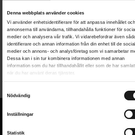
Lägg i varukorg
Denna webbplats använder cookies
1 års öppet köp
1 års fri service
Vi använder enhetsidentifierare för att anpassa innehållet oc
Hämta i butik
annonserna till användarna, tillhandahålla funktioner för socia
medier och analysera vår trafik. Vi vidarebefordrar även såd
identifierare och annan information från din enhet till de socia
medier och annons- och analysföretag som vi samarbetar m
Produktinformation
Dessa kan i sin tur kombinera informationen med annan
information som du har tillhandahållit eller som de har samlat
Framhjul 16", för fälgbroms.
när du har använt deras tjänster.
Tekniska specifikationer
ETRTO 305-20, RD/fast axel. Passar bland annat
S
Allmänt
Crescent 16"-barncyklar från 2008 och framåt.
Nödvändig
a
m
ANVÄNDNINGSOMRÅDE
Barn och junior
t
Inställningar
HJUL - TYP
Framhjul
y
VI KAN CYKLAR.
c
Hos oss hittar du kvalitetscyklar från välkända
HJULSTORLEK
16
k
Statistik
varumärken och alla cykeltillbehör du behöver för den