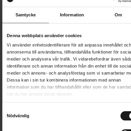
Butik och hämtningstid
Välj
Samtycke
Information
Om
10 349 kr
Denna webbplats använder cookies
Lägg i varukorg
Vi använder enhetsidentifierare för att anpassa innehållet oc
Betala med Resurs
Läs mer
annonserna till användarna, tillhandahålla funktioner för socia
medier och analysera vår trafik. Vi vidarebefordrar även såd
1 års öppet köp
1 års fri service
identifierare och annan information från din enhet till de socia
Hämta i butik
medier och annons- och analysföretag som vi samarbetar m
Dessa kan i sin tur kombinera informationen med annan
information som du har tillhandahållit eller som de har samlat
när du har använt deras tjänster.
Produktinformation
Garmin fēnix® är en förstklassig multisport-
S
Nödvändig
a
Tekniska specifikationer
smartwatch med GPS, designad för att prestera.
m
Denna träningsklocka passar seriösa idrottare och
t