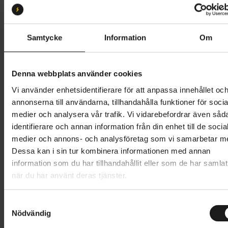
55
Butik och hämtningstid
Välj
Samtycke
Information
Om
15 495 kr
Denna webbplats använder cookies
Lägg i varukorg
Vi använder enhetsidentifierare för att anpassa innehållet oc
annonserna till användarna, tillhandahålla funktioner för socia
Betala med Resurs
Läs mer
medier och analysera vår trafik. Vi vidarebefordrar även såd
identifierare och annan information från din enhet till de socia
1 års öppet köp
1 års fri service
medier och annons- och analysföretag som vi samarbetar m
Hämta i butik
Dessa kan i sin tur kombinera informationen med annan
information som du har tillhandahållit eller som de har samlat
när du har använt deras tjänster.
Produktinformation
S
Vänligen notera att produktionen på Skeppshult har
Nödvändig
a
Tekniska specifikationer
stängt under v. 28-31 (6 juli - 2 augusti), vilket
m