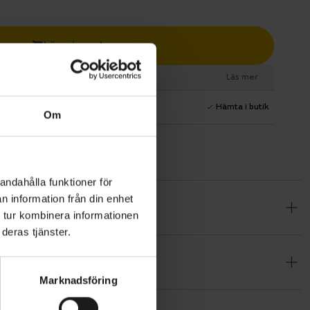
Lägg i varukorg
esurs
Läs mer
1 års fri service
Hämta i butik
Om
andahålla funktioner för
n information från din enhet
 28-31 (6
 tur kombinera informationen
 under
deras tjänster.
Marknadsföring
rjade som
nades utan