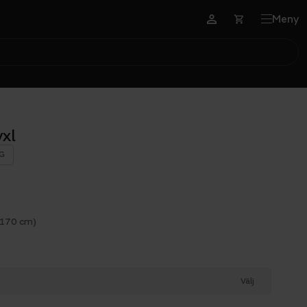
Meny
vxl
G
 170 cm)
Välj