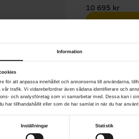
10 695 kr
Betala med R
1 års öppet köp
Information
cookies
e för att anpassa innehållet och annonserna till användarna, tillh
vår trafik. Vi vidarebefordrar även sådana identifierare och anna
tera att produktionen på Skeppshult har stängt under v.
nnons- och analysföretag som vi samarbetar med. Dessa kan i sin
usti), vilket medför längre leveranstid på beställda cyklar
har tillhandahållit eller som de har samlat in när du har använt 
d.
Inställningar
Statistik
Favorit är en enkel och avskalad standardcykel, som bö
ANVÄNDARE
Dam
kel i fabriken under 1970-talet och sedan varsamt förfi