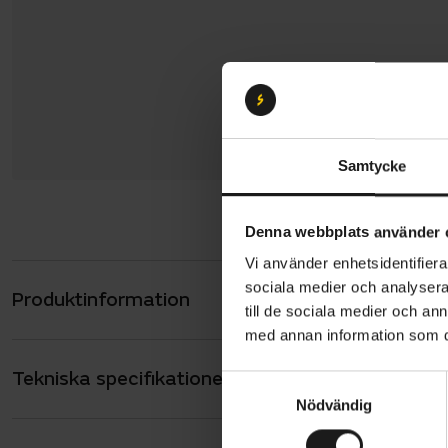
Samtycke
Denna webbplats använder 
Vi använder enhetsidentifierar
sociala medier och analysera 
Produktinformation
Vänligen no
till de sociala medier och a
juli - 2 aug
med annan information som du 
denna perio
Tekniska specifikationer
Allmänt
S
Nödvändig
a
Skeppshult 
ANTAL VÄXLAR
7
m
transportcy