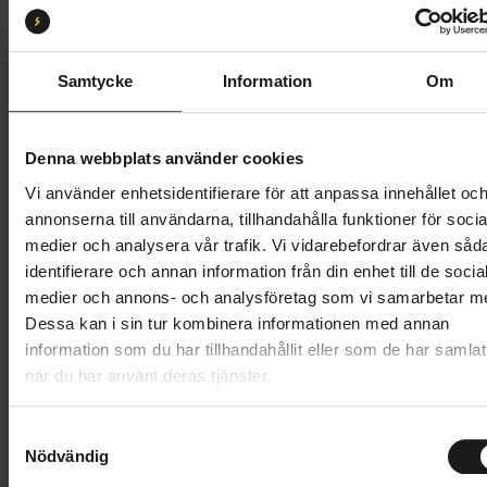
Storlek:
S
S
M
L
XL
XXL
Samtycke
Information
Om
Butik och hämtningstid
Välj
Denna webbplats använder cookies
549 kr
Vi använder enhetsidentifierare för att anpassa innehållet oc
annonserna till användarna, tillhandahålla funktioner för socia
Lägg i varukorg
medier och analysera vår trafik. Vi vidarebefordrar även såd
identifierare och annan information från din enhet till de socia
1 års öppet köp
1 års fri service
medier och annons- och analysföretag som vi samarbetar m
Hämta i butik
Dessa kan i sin tur kombinera informationen med annan
information som du har tillhandahållit eller som de har samlat
när du har använt deras tjänster.
Produktinformation
S
GripGrab Faststream Aero handskar med korta
Nödvändig
a
m