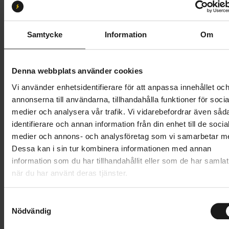
Black
Storlek:
39
39
40
41
42
43
44
45
46
Samtycke
Information
Om
47
48
Denna webbplats använder cookies
Vi använder enhetsidentifierare för att anpassa innehållet oc
2 699 kr
annonserna till användarna, tillhandahålla funktioner för socia
medier och analysera vår trafik. Vi vidarebefordrar även såd
Lägg i varukorg
identifierare och annan information från din enhet till de socia
medier och annons- och analysföretag som vi samarbetar m
Betala med Resurs
Läs mer
Dessa kan i sin tur kombinera informationen med annan
information som du har tillhandahållit eller som de har samlat
när du har använt deras tjänster.
Produktinformation
S
Shimano EX700GTX, året runt-skor för touring eller
Nödvändig
a
Tekniska specifikationer
pendling.
m