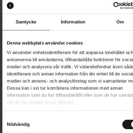
XS
S
Butik och hämtningstid
Välj
Samtycke
Information
Om
47 995 kr
Denna webbplats använder cookies
Lägg i varukorg
Vi använder enhetsidentifierare för att anpassa innehållet oc
annonserna till användarna, tillhandahålla funktioner för socia
Betala med Resurs
Läs mer
medier och analysera vår trafik. Vi vidarebefordrar även såd
identifierare och annan information från din enhet till de socia
1 års öppet köp
1 års fri service
medier och annons- och analysföretag som vi samarbetar m
Hämta i butik
Dessa kan i sin tur kombinera informationen med annan
information som du har tillhandahållit eller som de har samlat
när du har använt deras tjänster.
Produktinformation
S
Merida eSpresso L 500 EQ är en idealisk elcykel för
Nödvändig
a
Tekniska specifikationer
pendling. Med ett elsystem från Shimano och
m