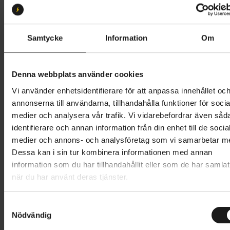
S
M
L
XL
Butik och hämtningstid
Välj
Samtycke
Information
Om
47 995 kr
Denna webbplats använder cookies
Lägg i varukorg
Vi använder enhetsidentifierare för att anpassa innehållet oc
annonserna till användarna, tillhandahålla funktioner för socia
Betala med Resurs
Läs mer
medier och analysera vår trafik. Vi vidarebefordrar även såd
identifierare och annan information från din enhet till de socia
1 års öppet köp
1 års fri service
medier och annons- och analysföretag som vi samarbetar m
Hämta i butik
Dessa kan i sin tur kombinera informationen med annan
information som du har tillhandahållit eller som de har samlat
när du har använt deras tjänster.
Produktinformation
S
Merida eSpresso CC 575 EQ är en mångsidig elcykel
Nödvändig
a
Tekniska specifikationer
oavsett om du pendlar på skogsstigar eller vill
m