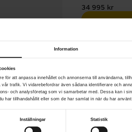
34 995 kr
Betala med R
1 års öppet köp
Information
cookies
e för att anpassa innehållet och annonserna till användarna, tillh
vår trafik. Vi vidarebefordrar även sådana identifierare och anna
resso CC 400 EQ är en mångsidig elcykel oavsett om du 
nnons- och analysföretag som vi samarbetar med. Dessa kan i sin
 eller vill utforska på helgen. Den erbjuder stadscykelns
har tillhandahållit eller som de har samlat in när du har använt 
et i kombination med terrängkapacitet. Låg instegsram
 dämpad gaffel och sadelstolpe ger komfort. Den är de
Inställningar
Statistik
d skärmar, pakethållare, lampor, lås och stöd samt Shi
ANVÄNDARE
Unisex
lina och hydrauliska skivbromsar.