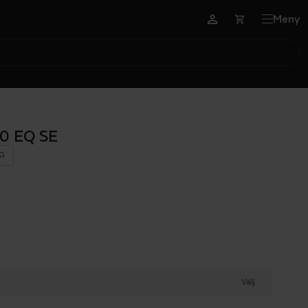
Meny
0 EQ SE
G
Välj