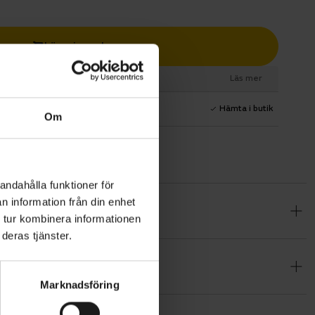
Lägg i varukorg
esurs
Läs mer
1 års fri service
Hämta i butik
Om
andahålla funktioner för
n information från din enhet
pendlar på
 tur kombinera informationen
deras tjänster.
, Shimano
ssutom
Marknadsföring
mano 9-