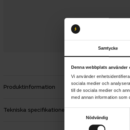
Samtycke
Denna webbplats använder 
Vi använder enhetsidentifierar
sociala medier och analysera 
Produktinformation
Merida eSp
till de sociala medier och a
skogsstigar
med annan information som du 
bekvämligh
Tekniska specifikationer
Allmänt
EP6-motor,
S
Nödvändig
a
utrustad me
ANTAL VÄXLAR
9
m
växlad driv