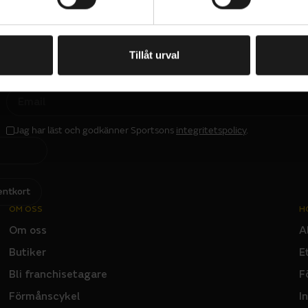
kontroll, medan hydrauliska skivbromsar ger säker och ko
 alla väder. 700c-hjul med breda 50 mm däck ger extra 
h reflekterande sidoväggar ökar säkerheten i svagt ljus. 
Tillåt urval
DRIVLINA - TYP (KEDJA/REM)
ng ger ett stilrent utseende, och en maximal systemvik
S U4000
Kedja
PRENUMERERA PÅ VÅRT NYHETSBREV
t om kapacitet för både cyklist och packning.
VÄXELREGLAGE
E
00
Shimano CUES U4000
M
A
I
- TYP
VEVPARTI
L
Samox NWP203 , 38T
Jag har läst och godkänner Sportsons
integritetspolicy
.
I
N
P
U
T
BATTERIKAPACITET
05-L, 504Wh
504 Wh
entkort
RING
DISPLAY
OM OSS
H
Shimano SC-EN500
Om oss
A
ELSYSTEM - TYP
Shimano
Butiker
E
T
MOTOR
Bli franchisetagare
F
Shimano EP6, 85Nm
Förmånscykel
I
ING