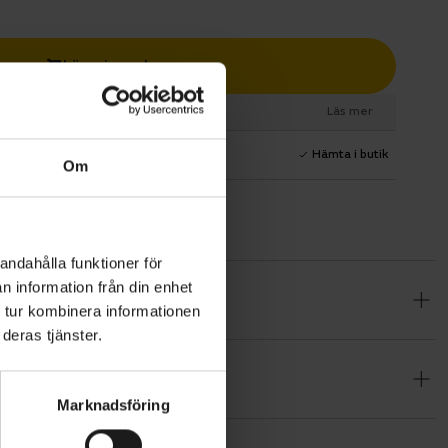
Lägg i varukorg
esurs
Läs mer
1 års fri service
Hämta i butik
Om
andahålla funktioner för
n information från din enhet
d fokus på
 tur kombinera informationen
ampor, lås,
deras tjänster.
ler har
r utrustade
Marknadsföring
evelse. Lågt
d framgaffel