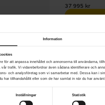
37 995 kr
Betala med R
1 års öppet köp
Information
cookies
e för att anpassa innehållet och annonserna till användarna, tillh
vår trafik. Vi vidarebefordrar även sådana identifierare och anna
rien är den perfekta följeslagaren för stadscykling, me
nnons- och analysföretag som vi samarbetar med. Dessa kan i sin
 praktisk användning. Standardutrustning som skärmar, l
har tillhandahållit eller som de har samlat in när du har använt 
e och stöd gör att du är redo direkt från butik. Alla model
å 750, 712, 630 eller 504 Wh (beroende på modell) och ä
Inställningar
Statistik
aste EP6-drivlinan för en kraftfull och pålitlig cykeluppl
VARUMÄRKE
Merida
amtliga modeller underlättar på- och avstigning. Dämpa