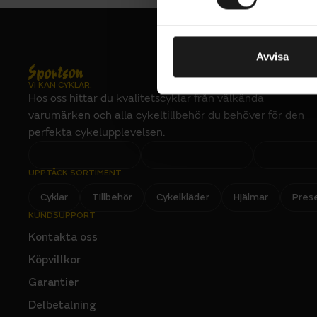
t
VIKT (CYKEL)
ger bättre 
kg
y
bromsning i
Drivlina
c
komfort, oc
k
Avvisa
BAKVÄXEL
kabeldragni
Shimano CUE
e
VI KAN CYKLAR.
innebär got
s
KEDJA
Hos oss hittar du kvalitetscyklar från välkända
Shimano LG5
v
varumärken och alla cykeltillbehör du behöver för den
a
VÄXELSYSTEM 
perfekta cykelupplevelsen.
Mekaniskt
l
Elsystem
UPPTÄCK SORTIMENT
BATTERI
Shimano EN8
Cyklar
Tillbehör
Cykelkläder
Hjälmar
Pres
BATTERIPLACE
KUNDSUPPORT
Integrerat
Kontakta oss
ELASSISTERAD
Ja
Köpvillkor
MAXHASTIGHE
Garantier
25
Delbetalning
MOTORPLACER
Mittmotor