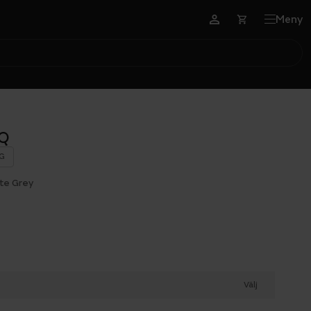
Meny
EQ
G
ate Grey
Välj