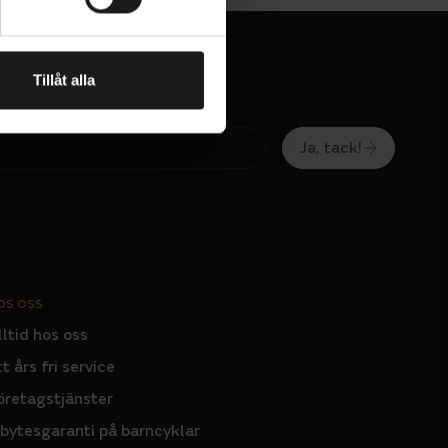
ntrollerad
grepp och
Intern
Tillåt alla
t på 150 kg
Ja, tack!
OS OSS
lltid hos oss
tt års fri service
öretagstjänster
nbytesgaranti på barncyklar