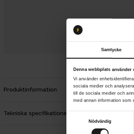
Samtycke
Denna webbplats använder 
Vi använder enhetsidentifierar
sociala medier och analysera 
Produktinformation
eSPRESSO-se
till de sociala medier och a
komfort och
med annan information som du 
pakethållar
Tekniska specifikationer
Allmänt
batterier p
S
Nödvändig
a
med den sen
ANTAL VÄXLAR
9
m
insteg på s