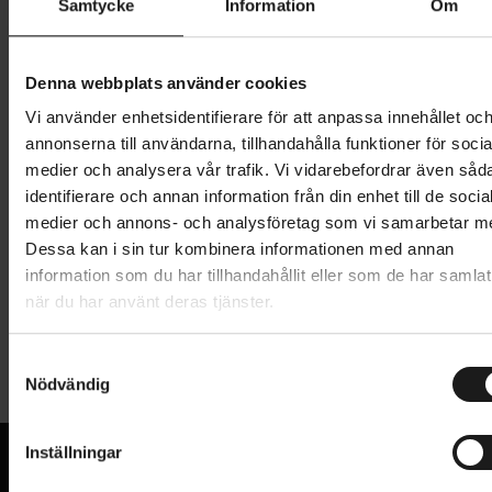
Samtycke
Information
Om
599 kr
Lägg i varukorg
Denna webbplats använder cookies
Vi använder enhetsidentifierare för att anpassa innehållet oc
1 års öppet köp
1 års fri service
annonserna till användarna, tillhandahålla funktioner för socia
Hämta i butik
medier och analysera vår trafik. Vi vidarebefordrar även såd
identifierare och annan information från din enhet till de socia
medier och annons- och analysföretag som vi samarbetar m
Dessa kan i sin tur kombinera informationen med annan
Produktinformation
information som du har tillhandahållit eller som de har samlat
när du har använt deras tjänster.
Atran/Velo Epic Curve cykelkorg i aluminium med
Tekniska specifikationer
bambubotten, som passar pakethållare utrustade
S
med AVS. Stark och rymlig cykelkorg med bekvämt
Nödvändig
a
Allmänt
bärhandtag.
m
t
FÄSTE
Inställningar
AVS-fäste
y
Maxlast: 10 kg
KORG - TYP