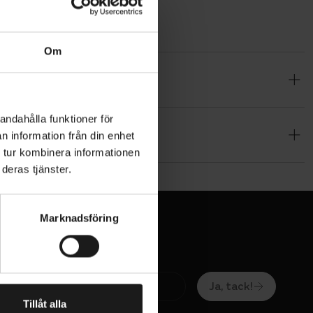
Om
re med
ed
andahålla funktioner för
n information från din enhet
 tur kombinera informationen
deras tjänster.
Marknadsföring
Ja, tack!
Tillåt alla