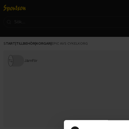
START
TILLBEHÖR
KORGAR
|
|
|
EPIC AVS CYKELKORG
Jämför