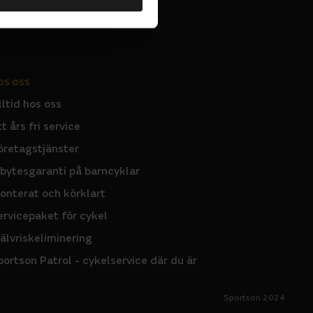
OS OSS
lltid hos oss
tt års fri service
öretagstjänster
nbytesgaranti på barncyklar
onterat och körklart
ervicepaket för cykel
jälvriskeliminering
portson Patrol - cykelservice där du är
Sportson 2024