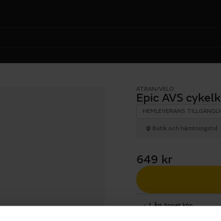
ATRAN/VELO
Epic AVS cykel
HEMLEVERANS TILLGÄNGLI
Butik och hämtningstid
649 kr
1 års öppet köp