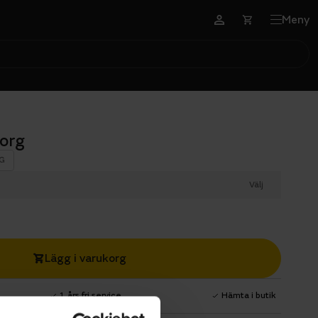
Meny
korg
G
Välj
Lägg i varukorg
1 års fri service
Hämta i butik