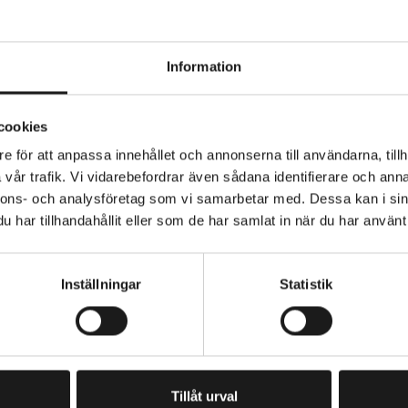
Information
Epic cykelkorg för både för bakre och främre pakethålla
cookies
AVS-fäste. Stark och hållbar konstruktion i aluminium m
.
e för att anpassa innehållet och annonserna till användarna, tillh
vår trafik. Vi vidarebefordrar även sådana identifierare och anna
nnons- och analysföretag som vi samarbetar med. Dessa kan i sin
st 10 kg
KORG - TYP
Bak, Fram
har tillhandahållit eller som de har samlat in när du har använt 
sioner: B40 x H25 X D31
VOLYM
18 Liter
1,33 kg
Inställningar
Statistik
18 liter
PRENUMERERA PÅ VÅRT NYHETSBREV
E
M
A
I
Tillåt urval
L