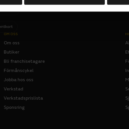
Jag har läst och godkänner Sportsons
integritetspolicy
.
I
N
P
U
T
entkort
OM OSS
H
Om oss
A
Butiker
E
Bli franchisetagare
F
Förmånscykel
I
Jobba hos oss
M
Verkstad
S
Verkstadsprislista
S
Sponsring
S