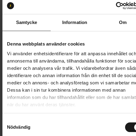
XS
S
Butik och hämtningstid
Välj
Samtycke
Information
Om
85 495 kr
Denna webbplats använder cookies
Lägg i varukorg
Vi använder enhetsidentifierare för att anpassa innehållet oc
annonserna till användarna, tillhandahålla funktioner för socia
Betala med Resurs
Läs mer
medier och analysera vår trafik. Vi vidarebefordrar även såd
identifierare och annan information från din enhet till de socia
1 års öppet köp
1 års fri service
medier och annons- och analysföretag som vi samarbetar m
Hämta i butik
Dessa kan i sin tur kombinera informationen med annan
information som du har tillhandahållit eller som de har samlat
när du har använt deras tjänster.
Produktinformation
S
Specialized Epic 8 Expert är nästa generations Epic,
Nödvändig
a
Tekniska specifikationer
som är mer kapabel, effektiv och lättare än sin
m