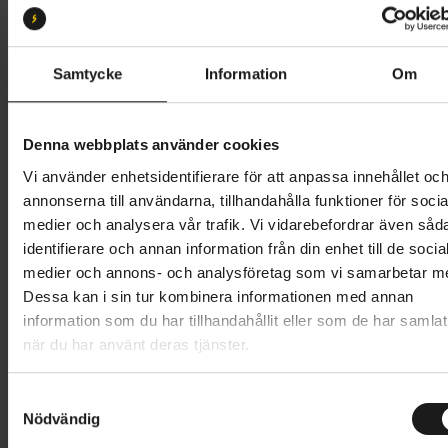
XS
S
Butik och hämtningstid
Välj
Samtycke
Information
Om
85 495 kr
Denna webbplats använder cookies
Lägg i varukorg
Vi använder enhetsidentifierare för att anpassa innehållet oc
annonserna till användarna, tillhandahålla funktioner för socia
Betala med Resurs
Läs mer
medier och analysera vår trafik. Vi vidarebefordrar även såd
identifierare och annan information från din enhet till de socia
1 års öppet köp
1 års fri service
medier och annons- och analysföretag som vi samarbetar m
Hämta i butik
Dessa kan i sin tur kombinera informationen med annan
information som du har tillhandahållit eller som de har samlat
när du har använt deras tjänster.
Produktinformation
S
Specialized Epic 8 är en XC-cykel utvecklad för
Nödvändig
a
Tekniska specifikationer
moderna tävlingsbanor där kraven på både kapacitet
m