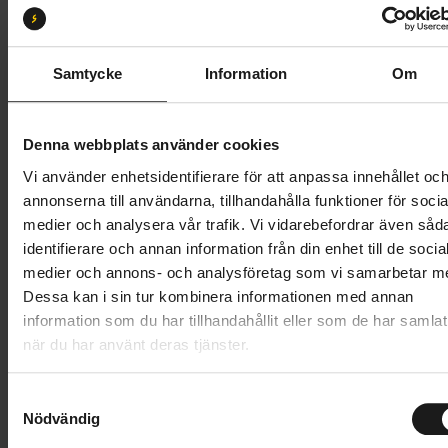
Mid
X-Long
Butik och hämtningstid
Välj
Samtycke
Information
Om
84 995 kr
Denna webbplats använder cookies
Lägg i varukorg
Vi använder enhetsidentifierare för att anpassa innehållet oc
annonserna till användarna, tillhandahålla funktioner för socia
Betala med Resurs
Läs mer
medier och analysera vår trafik. Vi vidarebefordrar även såd
identifierare och annan information från din enhet till de socia
1 års öppet köp
1 års fri service
medier och annons- och analysföretag som vi samarbetar m
Hämta i butik
Dessa kan i sin tur kombinera informationen med annan
information som du har tillhandahållit eller som de har samlat
när du har använt deras tjänster.
Produktinformation
S
eONE-SIXTY SL representerar en ny generation el-
Nödvändig
a
Tekniska specifikationer
mountainbikes som kombinerar känslan av en vanlig
m