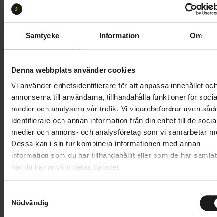
47
51
55
Butik och hämtningstid
Välj
Samtycke
Information
Om
28 995 kr
Denna webbplats använder cookies
Lägg i varukorg
Vi använder enhetsidentifierare för att anpassa innehållet oc
annonserna till användarna, tillhandahålla funktioner för socia
Betala med Resurs
Läs mer
medier och analysera vår trafik. Vi vidarebefordrar även såd
identifierare och annan information från din enhet till de socia
1 års öppet köp
1 års fri service
medier och annons- och analysföretag som vi samarbetar m
Hämta i butik
Dessa kan i sin tur kombinera informationen med annan
information som du har tillhandahållit eller som de har samlat
när du har använt deras tjänster.
Produktinformation
S
Crescent Elora är en komplett utrustad city-elcykel
Nödvändig
a
Tekniska specifikationer
som får vardagen att rulla, med allt från fulla
m