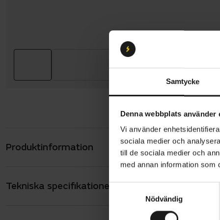
Samtycke
Denna webbplats använder 
Vi använder enhetsidentifierar
sociala medier och analysera 
Produktinformation
Crescent ELl
till de sociala medier och a
tryggt tack
med annan information som du 
blött eller 
Tekniska specifikationer
Allmänt
S
Nödvändig
a
ELlie har e
ANTAL VÄXLAR
7
m
och på. Mi