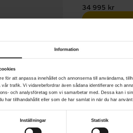
34 995 kr
Betala med R
1 års öppet köp
Information
cookies
e för att anpassa innehållet och annonserna till användarna, tillh
vår trafik. Vi vidarebefordrar även sådana identifierare och anna
ie är en praktisk elcykel som är fullt utrustad från start.
nnons- och analysföretag som vi samarbetar med. Dessa kan i sin
 vare låsningsfria ABS-bromsar, även vid hårda inbromsn
har tillhandahållit eller som de har samlat in när du har använt 
grusat underlag.
Inställningar
Statistik
n stark aluminiumram med lågt insteg som gör det enkelt 
ANVÄNDARE
Dam
ttmotorn styrs av det egenutvecklade EGOING-systemet.