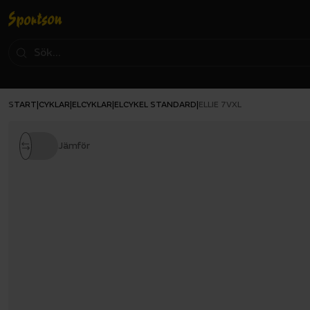
START
CYKLAR
ELCYKLAR
ELCYKEL STANDARD
|
|
|
|
ELLIE 7VXL
Jämför