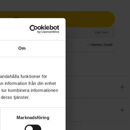
Lägg i varukorg
esurs
Läs mer
1 års fri service
Hämta i butik
Om
andahålla funktioner för
n information från din enhet
 Du cyklar
 tur kombinera informationen
ingar på
deras tjänster.
Marknadsföring
att kliva av
 Motorn ger