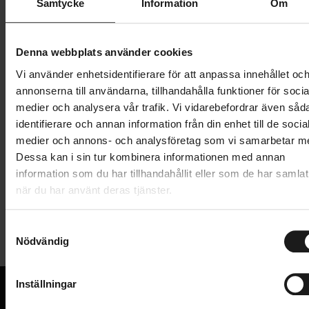
XXL
XL
Samtycke
Information
Om
Denna webbplats använder cookies
150 kr
499 kr
Vi använder enhetsidentifierare för att anpassa innehållet oc
Prishistorik
annonserna till användarna, tillhandahålla funktioner för socia
Lägg i varukorg
medier och analysera vår trafik. Vi vidarebefordrar även såd
identifierare och annan information från din enhet till de socia
medier och annons- och analysföretag som vi samarbetar m
Dessa kan i sin tur kombinera informationen med annan
Produktinformation
information som du har tillhandahållit eller som de har samlat
när du har använt deras tjänster.
Pearl Izumi Elite Thermal knävärmare med
Tekniska specifikationer
vattenavvisande PI Dry™-teknologi för prestanda i
S
alla väder. Knävärmare är det enklaste sättet att ge
Nödvändig
a
Allmänt
knäna extra värme tillsammans med ett par
m
cykelshorts. Dessa knävärmare säljs i par och har
t
ANVÄNDARE
Inställningar
Unisex
y
unisexstorlekar.
VARUMÄRKE