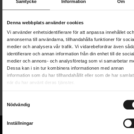
XL
Samtycke
Information
Om
Denna webbplats använder cookies
210 kr
699 kr
Vi använder enhetsidentifierare för att anpassa innehållet oc
Prishistorik
annonserna till användarna, tillhandahålla funktioner för socia
Lägg i varukorg
medier och analysera vår trafik. Vi vidarebefordrar även såd
identifierare och annan information från din enhet till de socia
medier och annons- och analysföretag som vi samarbetar m
Dessa kan i sin tur kombinera informationen med annan
Produktinformation
information som du har tillhandahållit eller som de har samlat
när du har använt deras tjänster.
Flossade benvärmare från Pearl Izumi. En tight
Tekniska specifikationer
passform och silikongrepp i kanterna får
S
benvärmarna att sitta på plats.
Nödvändig
a
Allmänt
m
Värmande fleecematerial som är
t
ANVÄNDARE
vattenavstötande
Inställningar
Unisex
y
VARUMÄRKE