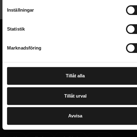
t
och dämpare för komfort på en robust
Inställningar
Allmänt
y
aluminiumram, med kraften från en Bosch CX-motor
c
och ett 600 Wh-batteri för förmågan att ta dig
ANTAL VÄXLAR
k
Statistik
9
överallt.
VARUMÄRKE
e
Merida
Dämpad SR Suntour XCM34-gaffel med 120
VI KAN CYKLAR.
s
Drivlina
Marknadsföring
Hos oss hittar du kvalitetscyklar från välkända
v
mm slaglängd
varumärken och alla cykeltillbehör du behöver för den
a
BAKVÄXEL
eFloat LITE II aluminiumram
perfekta cykelupplevelsen.
Shimano Cues U4000, GS
l
KASSETT
Shimano CUES-drivlina med 9 växlar
Shimano LG400-9, 11-46T, 9-speed
Tillåt alla
PRENUMERERA PÅ VÅRT NYHETSBREV
Bosch Performance Line CX-motor med ett
E
KEDJA
M
Shimano LG500
A
vridmoment på 85 Nm
VÄXELREGLAGE
I
Tillåt urval
Shimano Cues U4000-9
L
I
Jag har läst och godkänner Sportsons
integritetspolicy
.
Bosch PowerTube integrerat batteri på 600 Wh
N
VÄXELSYSTEM - TYP
P
Mekaniskt
U
Avvisa
T
Ja, tack!
VEVPARTI
FSA Direct Mount Steel Chainring, 38T
UPPTÄCK SORTIMENT
Elsystem