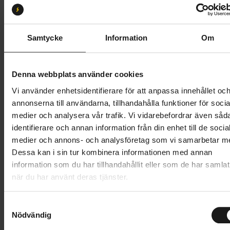
S
M
L
XL
Butik och hämtningstid
Välj
Samtycke
Information
Om
49 995 kr
Denna webbplats använder cookies
Lägg i varukorg
Vi använder enhetsidentifierare för att anpassa innehållet oc
annonserna till användarna, tillhandahålla funktioner för socia
Betala med Resurs
Läs mer
medier och analysera vår trafik. Vi vidarebefordrar även såd
identifierare och annan information från din enhet till de socia
1 års öppet köp
1 års fri service
medier och annons- och analysföretag som vi samarbetar m
Hämta i butik
Dessa kan i sin tur kombinera informationen med annan
information som du har tillhandahållit eller som de har samlat
när du har använt deras tjänster.
Produktinformation
S
Merida eFloat CC 400 EQ är en mångsidig el-MTB för
Nödvändig
a
Tekniska specifikationer
blandad terräng. Den kombinerar breda MTB-däck
m