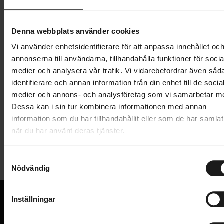
Lägg i varukorg
Denna webbplats använder cookies
Betala med Resurs
Läs mer
Vi använder enhetsidentifierare för att anpassa innehållet oc
1 års öppet köp
1 års fri service
annonserna till användarna, tillhandahålla funktioner för socia
Hämta i butik
medier och analysera vår trafik. Vi vidarebefordrar även såd
identifierare och annan information från din enhet till de socia
medier och annons- och analysföretag som vi samarbetar m
Produktinformation
Dessa kan i sin tur kombinera informationen med annan
information som du har tillhandahållit eller som de har samlat
när du har använt deras tjänster.
Garmin Edge® Explore 2 är en pålitlig, lättanvänd
Tekniska specifikationer
cykeldator med GPS. Edge har allt du behöver för att
S
cykla iväg och upptäcka nya leder.
Nödvändig
a
Allmänt
m
Ge dig hän i cykelturen och förlita dig på att din
VARUMÄRKE
t
Garmin
Inställningar
cykeldator alltid ta tar dig tillbaka hem med
y
cykelspecifik navigering
c
VI KAN CYKLAR.