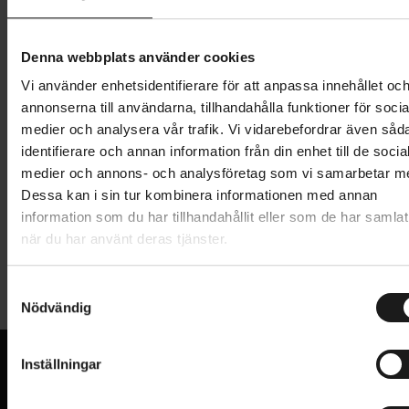
Lägg i varukorg
Denna webbplats använder cookies
Betala med Resurs
Läs mer
Vi använder enhetsidentifierare för att anpassa innehållet oc
1 års öppet köp
1 års fri service
annonserna till användarna, tillhandahålla funktioner för socia
Hämta i butik
medier och analysera vår trafik. Vi vidarebefordrar även såd
identifierare och annan information från din enhet till de socia
medier och annons- och analysföretag som vi samarbetar m
Produktinformation
Dessa kan i sin tur kombinera informationen med annan
information som du har tillhandahållit eller som de har samlat
när du har använt deras tjänster.
Garmin Edge® 540 är en cykeldator med knappar
Tekniska specifikationer
och tävlingsbaserade adaptiva träningsprogram för
S
dig som förbereder dig inför kommande lopp eller
Nödvändig
a
Allmänt
personliga milstolpar.
m
BATTERI
Upp till 26 timmars batteritid i intensivt läge och
t
Uppladdningsbart litiumjonbatteri
Inställningar
upp till 42 timmars batteritid med en enda
y
VARUMÄRKE
Garmin
c
laddning i batterisparläge
VI KAN CYKLAR.