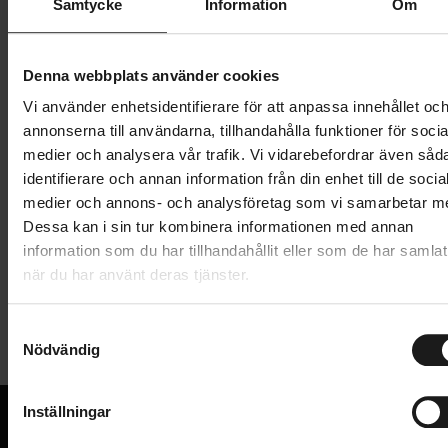
Samtycke
Information
Om
999 kr
Lägg i varukorg
Denna webbplats använder cookies
Vi använder enhetsidentifierare för att anpassa innehållet oc
1 års öppet köp
1 års fri service
annonserna till användarna, tillhandahålla funktioner för socia
Hämta i butik
medier och analysera vår trafik. Vi vidarebefordrar även såd
identifierare och annan information från din enhet till de socia
medier och annons- och analysföretag som vi samarbetar m
Dessa kan i sin tur kombinera informationen med annan
Produktinformation
information som du har tillhandahållit eller som de har samlat
när du har använt deras tjänster.
Sweet Protection Durden är en MTB-goggle med
Tekniska specifikationer
minimal ram och maximalt synfält. Dessa goggles har
S
en lösning för montering av remmen, där remmen
Nödvändig
a
Allmänt
sitter på utsidan av ramen för att säkerställa bästa
m
möjliga passform tillsammans med både Sweet
t
ANVÄNDARE
Inställningar
Unisex
y
Protections fullface-hjälmar och
STORLEK