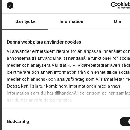
XL
Butik och hämtningstid
Välj
Samtycke
Information
Om
23 995 kr
Denna webbplats använder cookies
Lägg i varukorg
Vi använder enhetsidentifierare för att anpassa innehållet oc
annonserna till användarna, tillhandahålla funktioner för socia
Betala med Resurs
Läs mer
medier och analysera vår trafik. Vi vidarebefordrar även såd
identifierare och annan information från din enhet till de socia
1 års öppet köp
1 års fri service
medier och annons- och analysföretag som vi samarbetar m
Hämta i butik
Dessa kan i sin tur kombinera informationen med annan
information som du har tillhandahållit eller som de har samlat
när du har använt deras tjänster.
Produktinformation
S
Trek Dual Sport+ 2 LT är en lättanvänd el-hybridcykel
Nödvändig
a
Tekniska specifikationer
med låg vikt som ger en rejäl extra skjuts när du gör
m