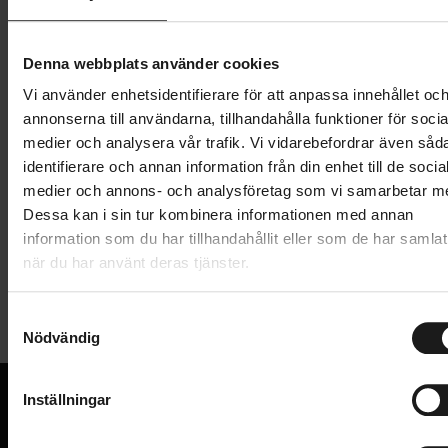
179 kr
Lägg i varukorg
Denna webbplats använder cookies
Vi använder enhetsidentifierare för att anpassa innehållet oc
1 års öppet köp
1 års fri service
annonserna till användarna, tillhandahålla funktioner för socia
Hämta i butik
medier och analysera vår trafik. Vi vidarebefordrar även såd
identifierare och annan information från din enhet till de socia
medier och annons- och analysföretag som vi samarbetar m
Dessa kan i sin tur kombinera informationen med annan
Produktinformation
information som du har tillhandahållit eller som de har samlat
när du har använt deras tjänster.
Muc-Off Dry Chain Lube är ett sprejbaserat kedjevax
Tekniska specifikationer
för torrt väder. Detta mångsidiga kedjevax tränger in
S
i kedjelänkarna och skapar en skyddande,
Nödvändig
a
Allmänt
långverkande beläggning som motverkar rost och
m
korrosion, samt minskar friktionen.
PRODUKTTYP
t
Kedjeolja
Inställningar
y
Vaxbaserad lösning som reducerar
VARUMÄRKE
Muc-Off
c
metallfriktionen
VI KAN CYKLAR.