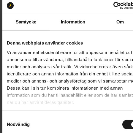
61
Butik och hämtningstid
Välj
Samtycke
Information
Om
78 995 kr
Denna webbplats använder cookies
Lägg i varukorg
Vi använder enhetsidentifierare för att anpassa innehållet oc
annonserna till användarna, tillhandahålla funktioner för socia
Betala med Resurs
Läs mer
medier och analysera vår trafik. Vi vidarebefordrar även såd
identifierare och annan information från din enhet till de socia
1 års öppet köp
1 års fri service
medier och annons- och analysföretag som vi samarbetar m
Hämta i butik
Dessa kan i sin tur kombinera informationen med annan
information som du har tillhandahållit eller som de har samlat
när du har använt deras tjänster.
Produktinformation
S
Specialized Diverge Expert är en mångsidig
Nödvändig
a
Tekniska specifikationer
gravelcykel som kan ta sig an både slingrande
m