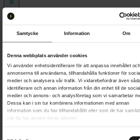
Ramstorlek
49
49
52
Samtycke
Information
Om
Butik och hämtningstid
Välj
Denna webbplats använder cookies
73 995 kr
Vi använder enhetsidentifierare för att anpassa innehållet oc
Lägg i varukorg
annonserna till användarna, tillhandahålla funktioner för socia
medier och analysera vår trafik. Vi vidarebefordrar även såd
Betala med Resurs
Läs mer
identifierare och annan information från din enhet till de socia
medier och annons- och analysföretag som vi samarbetar m
1 års öppet köp
1 års fri service
Dessa kan i sin tur kombinera informationen med annan
Hämta i butik
information som du har tillhandahållit eller som de har samlat
när du har använt deras tjänster.
Produktinformation
S