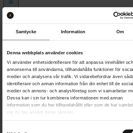
Ramstorlek
49
49
52
Samtycke
Information
Om
Butik och hämtningstid
Välj
Denna webbplats använder cookies
73 995 kr
Vi använder enhetsidentifierare för att anpassa innehållet oc
Lägg i varukorg
annonserna till användarna, tillhandahålla funktioner för socia
medier och analysera vår trafik. Vi vidarebefordrar även såd
Betala med Resurs
Läs mer
identifierare och annan information från din enhet till de socia
medier och annons- och analysföretag som vi samarbetar m
1 års öppet köp
1 års fri service
Dessa kan i sin tur kombinera informationen med annan
Hämta i butik
information som du har tillhandahållit eller som de har samlat
när du har använt deras tjänster.
Produktinformation
S