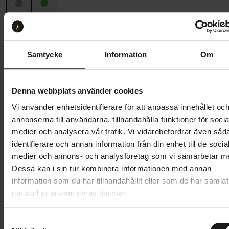
Ramstorlek
52
52
58
49
54
56
Samtycke
Information
Om
Butik och hämtningstid
Välj
Denna webbplats använder cookies
52 995 kr
Vi använder enhetsidentifierare för att anpassa innehållet oc
Lägg i varukorg
annonserna till användarna, tillhandahålla funktioner för socia
medier och analysera vår trafik. Vi vidarebefordrar även såd
Betala med Resurs
Läs mer
identifierare och annan information från din enhet till de socia
medier och annons- och analysföretag som vi samarbetar m
1 års öppet köp
1 års fri service
Dessa kan i sin tur kombinera informationen med annan
Hämta i butik
information som du har tillhandahållit eller som de har samlat
när du har använt deras tjänster.
Produktinformation
S