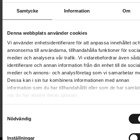
Butik och hämtningstid
Välj
Samtycke
Information
Om
779 kr
Denna webbplats använder cookies
Lägg i varukorg
Vi använder enhetsidentifierare för att anpassa innehållet oc
annonserna till användarna, tillhandahålla funktioner för socia
1 års öppet köp
1 års fri service
medier och analysera vår trafik. Vi vidarebefordrar även såd
Hämta i butik
identifierare och annan information från din enhet till de socia
medier och annons- och analysföretag som vi samarbetar m
Dessa kan i sin tur kombinera informationen med annan
information som du har tillhandahållit eller som de har samlat
Produktinformation
när du har använt deras tjänster.
Pro Discover Aluminium 30 är ett gravelspecifikt
S
Tekniska specifikationer
styre i aluminium. Styrbockarna är vinklade utåt med
Nödvändig
a
30 grader, vilket ger en bred bas för att styra din
m
Allmänt
gravelcykel genom teknisk terräng.
t
Inställningar